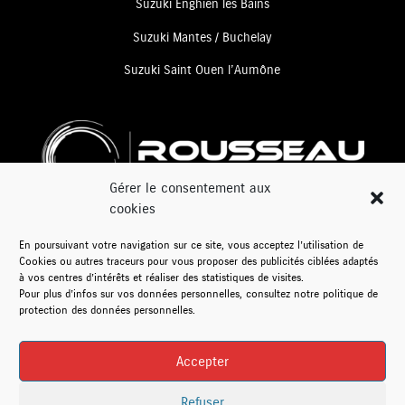
Suzuki Enghien les Bains
Suzuki Mantes / Buchelay
Suzuki Saint Ouen l’Aumône
Gérer le consentement aux
cookies
www.rousseau-auto.com
En poursuivant votre navigation sur ce site, vous acceptez l’utilisation de
Plus de 50 ans d’expérience
Cookies ou autres traceurs pour vous proposer des publicités ciblées adaptés
à vos centres d’intérêts et réaliser des statistiques de visites.
dans la mobilité automobile
Pour plus d’infos sur vos données personnelles, consultez notre politique de
protection des données personnelles.
© 2024 – Rousseau Motors | Rousseau Automobile
Accepter
Informations légales
|
Données personnelles
Refuser